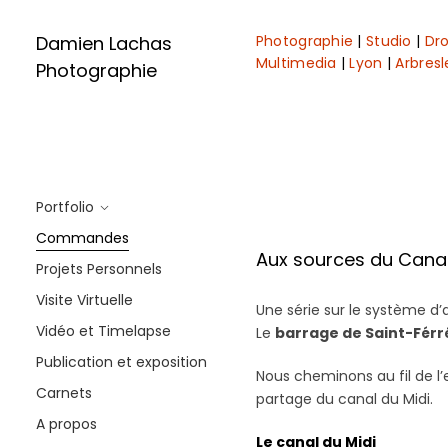
Damien Lachas
Photographie
|
Studio
|
Dr
Multimedia
|
Lyon
|
Arbresl
Photographie
Portfolio
Commandes
Aux sources du Canal
Projets Personnels
Visite Virtuelle
Une série sur le système d
Vidéo et Timelapse
Le
barrage de Saint-Férr
Publication et exposition
Nous cheminons au fil de l’
Carnets
partage du canal du Midi.
A propos
Le canal du Midi