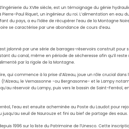
 d’ingénierie du XVIIe siècle, est un témoignage du génie hydrau
Pierre-Paul Riquet, un ingénieur du roi. L’alimentation en eau du
nfant du pays, a eu l’idée de récupérer l’eau de la Montagne Noire
oire se caractérise par une abondance de cours d’eau.
st jalonné par une série de barrages-réservoirs construit pour sto
nt du canal, même en période de sécheresse afin qu’il reste nav
t alimenté par la rigole de la Montagne.
ire, qui commence à la prise d’Alzeau, joue un rôle crucial dans
ères (l’Alzeau, le Vernassonne -ou Bergnasonne- et le Lampy not
squ’au réservoir du Lampy, puis vers le bassin de Saint-Ferréol, 
erréol, l’eau est ensuite acheminée au Poste du Laudot pour rejoi
u jusqu’au seuil de Naurouze et fini au bief de partage des eaux.
t depuis 1996 sur la liste du Patrimoine de l’Unesco. Cette inscr