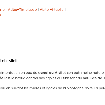
one
|
Vidéo-Timelapse
|
Visite Virtuelle
|
e
 du Midi
’alimentation en eau du c
anal du Midi
et son patrimoine naturel
éol
est le nœud central des rigoles qui finissent au
seuil de Na
eau en suivant les rivières et rigoles de la Montagne Noire. La pa